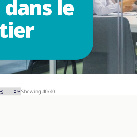
S dans le
tier
Showing 40/40