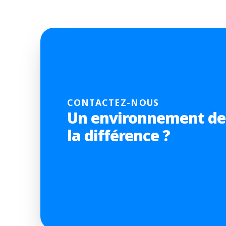
ISS France
Paris
Visiter le site web
ISS Germany
Düsseldorf
Visiter le site web
CONTACTEZ-NOUS
ISS Hong Kong
Un environnement de t
Hong Kong
Visiter le site web
la différence ?
ISS Hungary
Budapest
Visiter le site web
ISS India
Mumbai