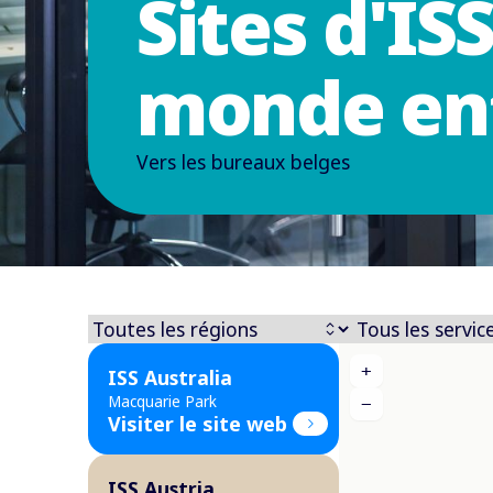
Sites d'IS
monde en
Vers les bureaux belges
+
ISS Australia
Macquarie Park
−
Visiter le site web
ISS Austria