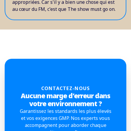
appropriées. Car s'il y a bien une chose qui est
au cœur du FM, c'est que The show must go on.
CONTACTEZ-NOUS
Aucune marge d’erreur dans
votre environnement ?
Garantissez les standards les plus élevés
et vos exigences GMP. Nos experts vous
accompagnent pour aborder chaque