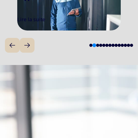
2023
Lire la suite
3
1
2
4
5
6
7
8
9
1
1
1
1
1
0
1
2
3
4