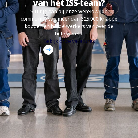
van het ISS-team?
Sluit je aan bij onze wereldwijde
community van meer dan 325.000 knappe
koppen en harde werkers van over de
hele wereld.
Bekijk onze vacatures