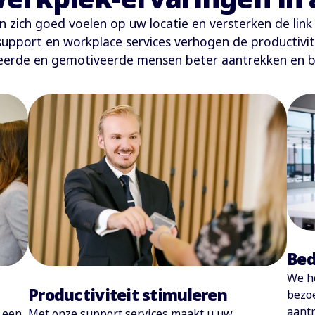
 zich goed voelen op uw locatie en versterken de link 
ort en workplace services verhogen de productiviteit,
eerde en gemotiveerde mensen beter aantrekken en 
Bed
We h
Productiviteit stimuleren
bezoe
aantr
n een
Met onze support services maakt u uw