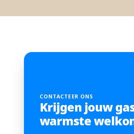
CONTACTEER ONS
Krijgen jouw ga
warmste welko