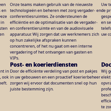
een
Onze teams maken gebruik van de nieuwste
Uw te
s en
technologieën en beheren met zorg vergader- en
de pr
Deze
conferentiesruimtes. Ze ondersteunen de
gespe
 in
efficiëntie en de optimalisatie van de vergader-
en se
sten
en conferentieruimte en van de audiovisuele
telef
gen
apparatuur. Wij zorgen dat uw werknemers zich
uw c
op hun zakelijke afspraken kunnen
concentreren, of het nu gaat om een interne
vergadering of het ontvangen van gasten en
VIPs.
Post- en koerierdiensten
Do
nt in
Door de efficiënte verdeling van post en pakjes
Wij 
, ook
in uw gebouwen en een proactief koerierbeheer
elekt
eeft.
zorgen wij ervoor dat documenten snel op hun
opvr
juiste bestemming zijn.
profe
besc
effic
te zo