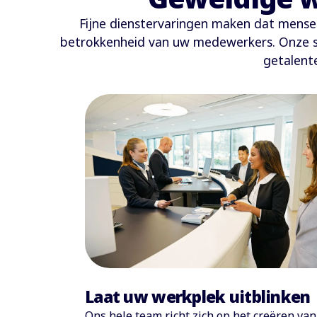
Fijne dienstervaringen maken dat mensen
betrokkenheid van uw medewerkers. Onze supp
getalent
Laat uw werkplek uitblinken
Ons hele team richt zich op het creëren va