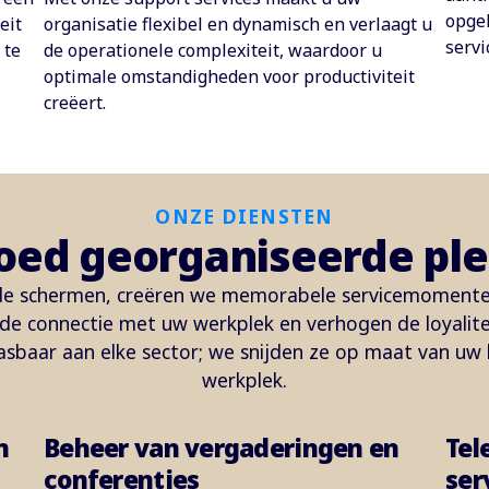
opge
eit
organisatie flexibel en dynamisch en verlaagt u
servi
 te
de operationele complexiteit, waardoor u
optimale omstandigheden voor productiviteit
creëert.
ONZE DIENSTEN
goed georganiseerde pl
 de schermen, creëren we memorabele servicemomente
e connectie met uw werkplek en verhogen de loyalite
asbaar aan elke sector; we snijden ze op maat van uw 
werkplek.
n
Beheer van vergaderingen en
Tel
conferenties
ser