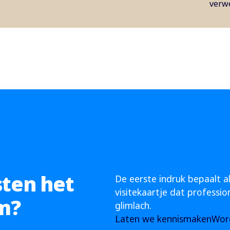
verw
sten het
De eerste indruk bepaalt all
visitekaartje dat professi
m?
glimlach.
Laten we kennismaken
Word