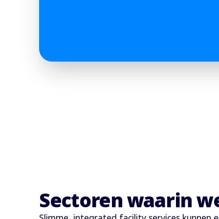
Sectoren waarin we 
Slimme, integrated facility services kunnen