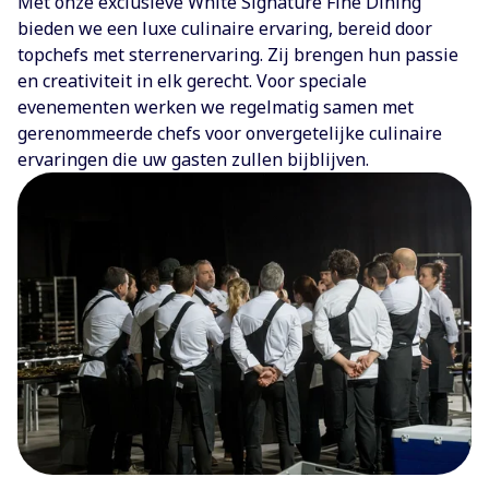
Met onze exclusieve White Signature Fine Dining
bieden we een luxe culinaire ervaring, bereid door
topchefs met sterrenervaring. Zij brengen hun passie
en creativiteit in elk gerecht. Voor speciale
evenementen werken we regelmatig samen met
gerenommeerde chefs voor onvergetelijke culinaire
ervaringen die uw gasten zullen bijblijven.