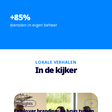
+
85
%
diensten in eigen beheer
LOKALE VERHALEN
In de kijker
Insights
Employer branding: de brug tussen