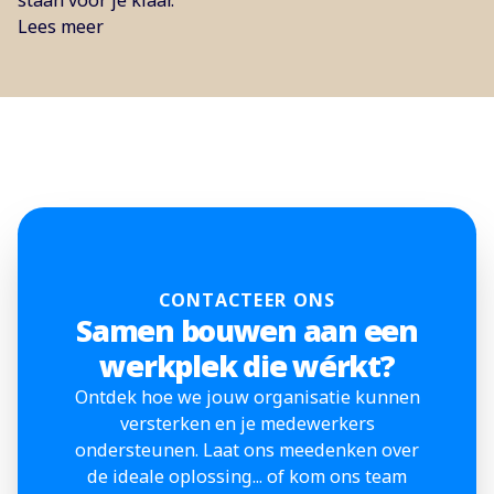
Lees meer
CONTACTEER ONS
Samen bouwen aan een
werkplek die wérkt?
Ontdek hoe we jouw organisatie kunnen
versterken en je medewerkers
ondersteunen. Laat ons meedenken over
de ideale oplossing... of kom ons team