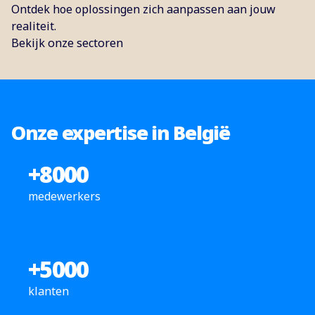
Ontdek hoe oplossingen zich aanpassen aan jouw
realiteit.
Bekijk onze sectoren
Onze expertise in België
+
8000
medewerkers
+
5000
klanten