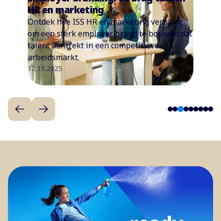
HR en marketing
Ontdek hoe ISS HR en marketing verbindt
om een sterk employer brand te bouwen dat
talent aantrekt in een competitieve
arbeidsmarkt.
12.11.2025
3
1
2
4
5
6
7
8
9